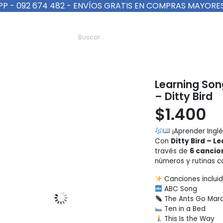
P - 092 674 482 - ENVÍOS GRATIS EN COMPRAS MAYORES
veo Didácticos
Learning Son
– Ditty Bird
$
1.400
¡Aprender Inglé
Con
Ditty Bird – L
través de
6 cancion
números y rutinas co
Canciones incluid
ABC Song
The Ants Go Marc
Ten in a Bed
This Is the Way