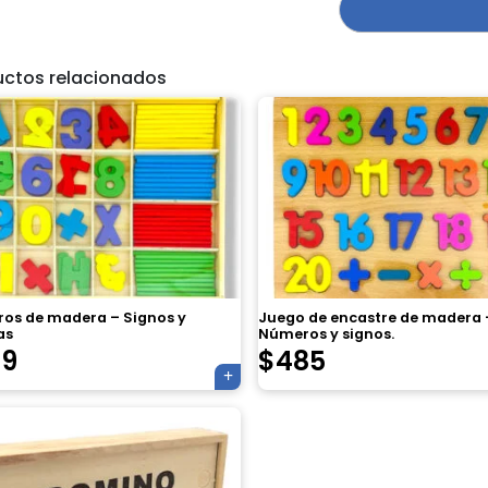
uctos relacionados
os de madera – Signos y
Juego de encastre de madera 
as
Números y signos.
29
$
485