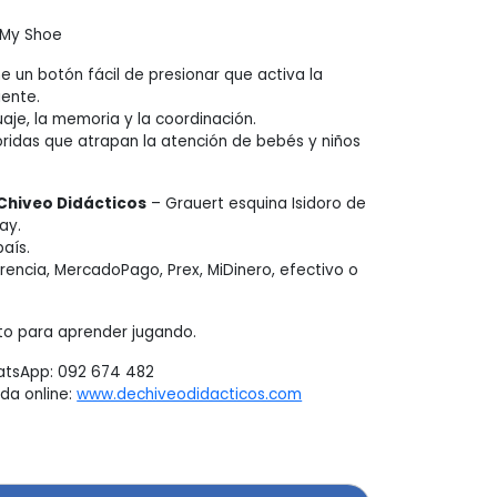
 My Shoe
 un botón fácil de presionar que activa la
ente.
aje, la memoria y la coordinación.
loridas que atrapan la atención de bebés y niños
Chiveo Didácticos
– Grauert esquina Isidoro de
ay.
país.
encia, MercadoPago, Prex, MiDinero, efectivo o
to para aprender jugando.
atsApp: 092 674 482
da online:
www.dechiveodidacticos.com