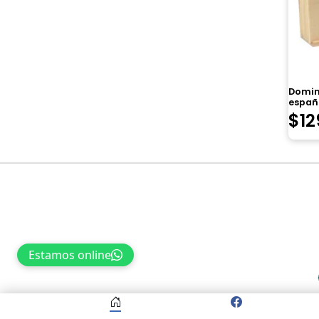
Domin
españ
$
12
Navegación
de
entradas
Estamos online