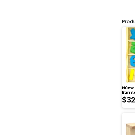
Prod
Númer
Barrit
$
3