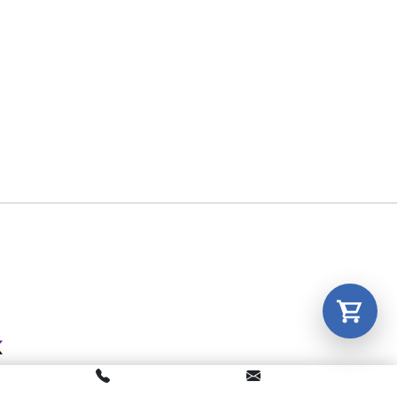
Tu carrito está vacío.
Agregá un producto y aparecerá acá
automáticamente.