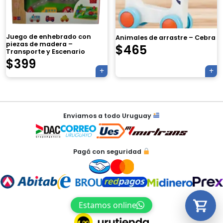
Juego de enhebrado con
Animales de arrastre – Cebra
piezas de madera –
$
465
Transporte y Escenario
Tu carrito está vacío.
$
399
Agregá un producto y aparecerá acá
automáticamente.
Navegación
Enviamos a todo Uruguay
de
entradas
Pagá con seguridad
Estamos online