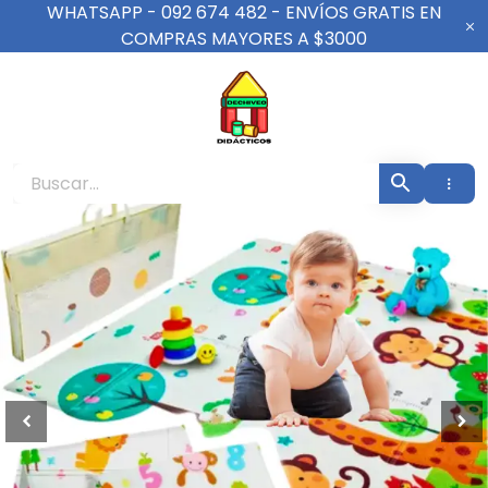
Ir
WHATSAPP - 092 674 482 - ENVÍOS GRATIS EN
al
COMPRAS MAYORES A $3000
contenido
De Chiveo Didáct