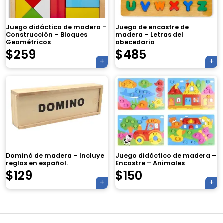
Juego didáctico de madera –
Juego de encastre de
Construcción – Bloques
madera – Letras del
Geométricos
abecedario
$
259
$
485
×
Tu carrito está vacío.
Dominó de madera – Incluye
Juego didáctico de madera –
Agregá un producto y aparecerá acá
reglas en español.
Encastre – Animales
automáticamente.
$
129
$
150
Navegación