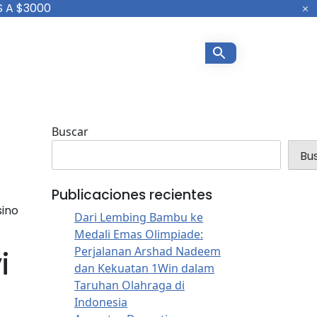
 A $3000
Buscar
Bu
Publicaciones recientes
sino
Dari Lembing Bambu ke
Medali Emas Olimpiade:
Perjalanan Arshad Nadeem
i
dan Kekuatan 1Win dalam
Taruhan Olahraga di
Indonesia