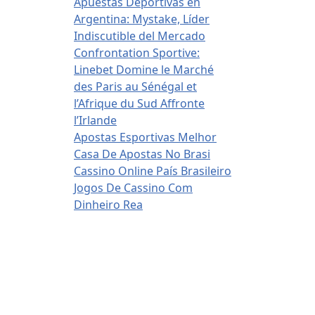
Apuestas Deportivas en
Argentina: Mystake, Líder
Indiscutible del Mercado
Confrontation Sportive:
Linebet Domine le Marché
des Paris au Sénégal et
l’Afrique du Sud Affronte
l’Irlande
Apostas Esportivas Melhor
Casa De Apostas No Brasi
Cassino Online País Brasileiro
Jogos De Cassino Com
Dinheiro Rea