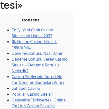
stesi»
Content
En Iyi Yeni Canlı Casino
Sitelerinin Listesi 2023
İlk Online Casino Siteleri:
1990’lı Yıllar
Deneme Bonusu Nasıl Alınır
Deneme Bonusu Veren Casino
Siteleri – Deneme Bonusu
Nelerdir?
Casino Sitelerinin Adresi Ne
Tür Deneme Bonusları Verir?
Sahabet Casino
Popüler Casino Siteleri
Gelecekte Türkiye’deki Online
On Line Casino Sektörü