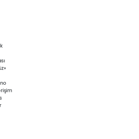
ek
sı
üz»
ino
rişim
s
r