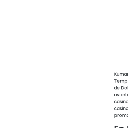
Kumar
Temple
de Dol
avanta
casino
casino
promo