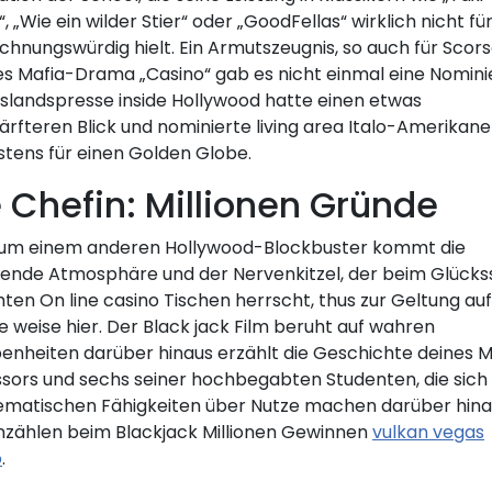
“, „Wie ein wilder Stier“ oder „GoodFellas“ wirklich nicht fü
chnungswürdig hielt. Ein Armutszeugnis, so auch für Scor
es Mafia-Drama „Casino“ gab es nicht einmal eine Nomini
uslandspresse inside Hollywood hatte einen etwas
rfteren Blick und nominierte living area Italo-Amerikane
stens für einen Golden Globe.
 Chefin: Millionen Gründe
aum einem anderen Hollywood-Blockbuster kommt die
ende Atmosphäre und der Nervenkitzel, der beim Glückss
ten On line casino Tischen herrscht, thus zur Geltung auf
 weise hier. Der Black jack Film beruht auf wahren
enheiten darüber hinaus erzählt die Geschichte deines M
sors und sechs seiner hochbegabten Studenten, die sich 
matischen Fähigkeiten über Nutze machen darüber hina
nzählen beim Blackjack Millionen Gewinnen
vulkan vegas
o
.