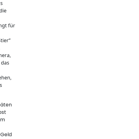
as
die
ngt für
tier“
.
mera,
 das
ehen,
s
täten
bst
 im
 Geld