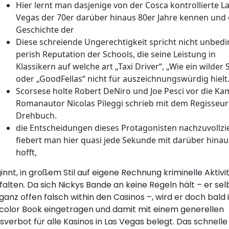
Hier lernt man dasjenige von der Cosca kontrollierte L
Vegas der 70er darüber hinaus 80er Jahre kennen und 
Geschichte der
Diese schreiende Ungerechtigkeit spricht nicht unbedi
perish Reputation der Schools, die seine Leistung in
Klassikern auf welche art „Taxi Driver“, „Wie ein wilder S
oder „GoodFellas“ nicht für auszeichnungswürdig hielt
Scorsese holte Robert DeNiro und Joe Pesci vor die Ka
Romanautor Nicolas Pileggi schrieb mit dem Regisseur
Drehbuch.
die Entscheidungen dieses Protagonisten nachzuvollzi
fiebert man hier quasi jede Sekunde mit darüber hinau
hofft,
innt, in großem Stil auf eigene Rechnung kriminelle Aktivi
falten. Da sich Nickys Bande an keine Regeln hält – er sel
 ganz offen falsch within den Casinos –, wird er doch bald
 color Book eingetragen und damit mit einem generellen
tsverbot für alle Kasinos in Las Vegas belegt. Das schnelle