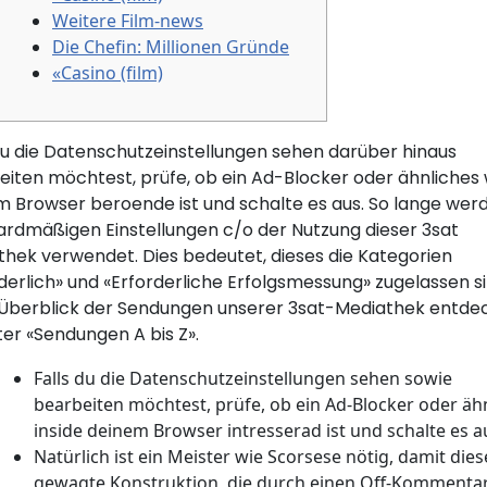
Weitere Film-news
Die Chefin: Millionen Gründe
«Casino (film)
du die Datenschutzeinstellungen sehen darüber hinaus
iten möchtest, prüfe, ob ein Ad-Blocker oder ähnliches 
 Browser beroende ist und schalte es aus. So lange wer
ardmäßigen Einstellungen c/o der Nutzung dieser 3sat
hek verwendet. Dies bedeutet, dieses die Kategorien
derlich» und «Erforderliche Erfolgsmessung» zugelassen si
 Überblick der Sendungen unserer 3sat-Mediathek entde
ter «Sendungen A bis Z».
Falls du die Datenschutzeinstellungen sehen sowie
bearbeiten möchtest, prüfe, ob ein Ad-Blocker oder äh
inside deinem Browser intresserad ist und schalte es a
Natürlich ist ein Meister wie Scorsese nötig, damit dies
gewagte Konstruktion, die durch einen Off-Kommenta