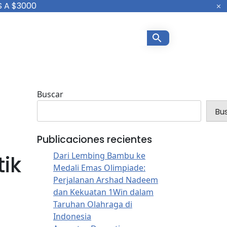
 A $3000
Buscar
Bu
Publicaciones recientes
Dari Lembing Bambu ke
tik
Medali Emas Olimpiade:
Perjalanan Arshad Nadeem
dan Kekuatan 1Win dalam
Taruhan Olahraga di
Indonesia