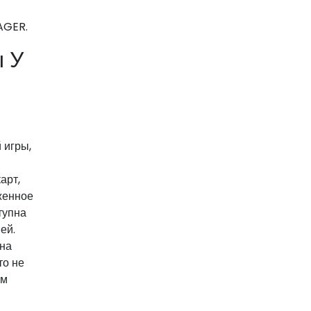
AGER.
 У
 игры,
арт,
женное
тупна
ей.
 на
то не
им