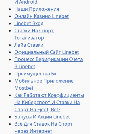
И Android
Наши Приложения
Онлайн Казино Linebet
Linebet Вход
Ставки На Спорт,
Тотализатор
Лайв Ставки
Официальный Сайт Linebet
Процесс Верификации Счета
В Linebet
Преимущества Бк
Мобильное Приложение
Mostbet
Как Работают Коэффициенты
На Киберспорт И Ставки На
Спорт На Fjeofj Bet?
Бонусы И Акции Linebet
Всё Для Ставок На Спорт
Через Интернет