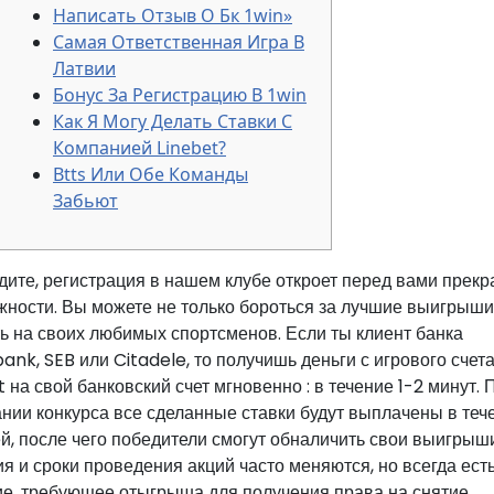
Написать Отзыв О Бк 1win»
Самая Ответственная Игра В
Латвии
Бонус За Регистрацию В 1win
Как Я Могу Делать Ставки С
Компанией Linebet?
Btts Или Обе Команды
Забьют
дите, регистрация в нашем клубе откроет перед вами прек
ности. Вы можете не только бороться за лучшие выигрыши,
ь на своих любимых спортсменов. Если ты клиент банка
nk, SEB или Citadele, то получишь деньги с игрового счет
 на свой банковский счет мгновенно : в течение 1-2 минут. 
нии конкурса все сделанные ставки будут выплачены в теч
й, после чего победители смогут обналичить свои выигрыши
я и сроки проведения акций часто меняются, но всегда ест
ие, требующее отыгрыша для получения права на снятие