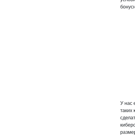
бонусн
У нас 
таких 
сделат
киберс
разме