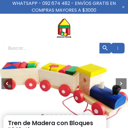
Ir
WHATSAPP - 092 674 482 - ENVÍOS GRATIS EN
al
COMPRAS MAYORES A $3000
contenido
De Chiveo Didáct
Tren de Madera con Bloques