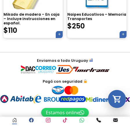
Tu carrito está vacío.
Mikado de madera – En caja
Naipes Educativos – Memoria
– Incluye instrucciones en
Transportes
Agregá un producto y aparecerá acá
español.
$
250
automáticamente.
$
110
Navegación
Enviamos a todo Uruguay
de
entradas
Pagá con seguridad
Estamos online