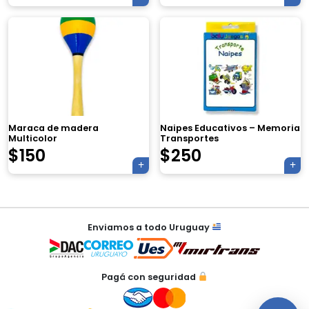
×
Tu carrito está vacío.
Maraca de madera
Naipes Educativos – Memoria
Agregá un producto y aparecerá acá
Multicolor
Transportes
automáticamente.
$
150
$
250
Navegación
Enviamos a todo Uruguay
de
entradas
Pagá con seguridad