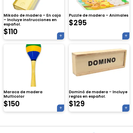
Mikado de madera – En caja
Puzzle de madera – Animales
– Incluye instrucciones en
$
295
español.
$
110
×
Tu carrito está vacío.
Maraca de madera
Dominó de madera – Incluye
Agregá un producto y aparecerá acá
Multicolor
reglas en español.
automáticamente.
$
150
$
129
Navegación