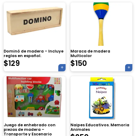
Dominó de madera – Incluye
Maraca de madera
reglas en español.
Multicolor
$
129
$
150
×
Tu carrito está vacío.
Juego de enhebrado con
Naipes Educativos. Memoria
piezas de madera –
Animales
Agregá un producto y aparecerá acá
Transporte y Escenario